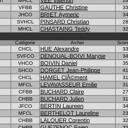
VEE Valentin
on
MHCL
28
GAUTHE Christine
VFBB
33
BRIET Aymeric
JHCO
34
PINSARD Christian
SVHCL
28
CHASTAING Teddy
MHCL
32
Catégorie
Archer
Score
HUE Alexandre
CHCL
33
DENOUAL-BOIVI Maryse
SVFCO
34
BOIVIN Daniel
VHCO
35
DORGET Jean-Philippe
SHCO
41
HAMEL ClÃ©ment
CHCL
31
LEVAVASSEUR Emilie
MFCL
31
BUCHARD Claire
CFBB
27
BUCHARD Julien
CHBB
31
BERTIN Laureen
JFCO
34
BERTHELOT Laureline
MFCL
23
LALOUER Corentin
CHBB
32
GUEZENOC Ewen
CHBB
32