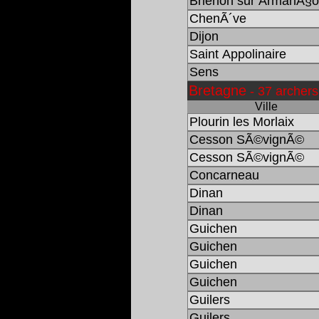
Brienon sur ArmanÃ§
ChenÃ´ve
Dijon
Saint Appolinaire
Sens
Bretagne
- 37 archers
Ville
Plourin les Morlaix
Cesson SÃ©vignÃ©
Cesson SÃ©vignÃ©
Concarneau
Dinan
Dinan
Guichen
Guichen
Guichen
Guichen
Guilers
Guilers