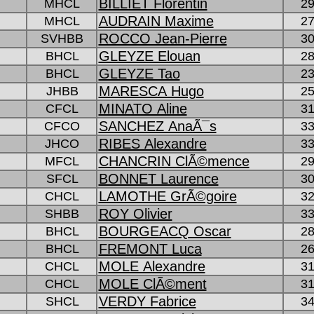
BILLIET Florentin
MHCL
29
AUDRAIN Maxime
MHCL
27
ROCCO Jean-Pierre
SVHBB
30
GLEYZE Elouan
BHCL
28
GLEYZE Tao
BHCL
23
MARESCA Hugo
JHBB
25
MINATO Aline
CFCL
31
SANCHEZ AnaÃ¯s
CFCO
33
RIBES Alexandre
JHCO
33
CHANCRIN ClÃ©mence
MFCL
29
BONNET Laurence
SFCL
30
LAMOTHE GrÃ©goire
CHCL
32
ROY Olivier
SHBB
33
BOURGEACQ Oscar
BHCL
28
FREMONT Luca
BHCL
26
MOLE Alexandre
CHCL
31
MOLE ClÃ©ment
CHCL
31
VERDY Fabrice
SHCL
34