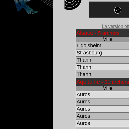
La version off
Alsace
- 5 archers
Ville
Ligolsheim
Strasbourg
Thann
Thann
Thann
Aquitaine
- 31 archers
Ville
Auros
Auros
Auros
Auros
Auros