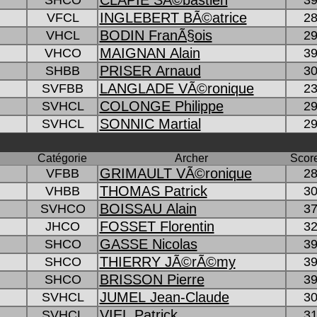
INGLEBERT BÃ©atrice
VFCL
28
BODIN FranÃ§ois
VHCL
29
MAIGNAN Alain
VHCO
39
PRISER Arnaud
SHBB
30
LANGLADE VÃ©ronique
SVFBB
23
COLONGE Philippe
SVHCL
29
SONNIC Martial
SVHCL
29
Catégorie
Archer
Score
GRIMAULT VÃ©ronique
VFBB
28
THOMAS Patrick
VHBB
30
BOISSAU Alain
SVHCO
37
FOSSET Florentin
JHCO
32
GASSE Nicolas
SHCO
39
THIERRY JÃ©rÃ©my
SHCO
39
BRISSON Pierre
SHCO
39
JUMEL Jean-Claude
SVHCL
30
VIEL Patrick
SVHCL
31