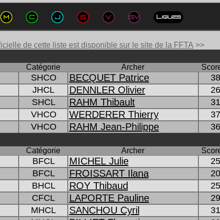
icielle de cette liste est disponible sur le site de la FFTA
>>
Catégorie
Archer
Score
BECQUET Patrice
SHCO
38
DENNLER Olivier
JHCL
26
RAHM Thibault
SHCL
31
WERDERER Thierry
VHCO
37
RAHM Jean-Philippe
VHCO
36
Catégorie
Archer
Score
MICHEL Julie
BFCL
25
FROISSART Ilana
BFCL
20
ROY Thibaud
BHCL
25
LAPORTE Pauline
CFCL
29
SANCHOU Cyril
MHCL
31