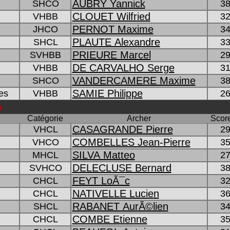
AUBRY Yannick
SHCO
38
CLOUET Wilfried
VHBB
32
PERNOT Maxime
JHCO
34
PLAUTE Alexandre
SHCL
33
PRIEURE Marcel
SVHBB
29
DE CARVALHO Serge
VHBB
31
VANDERCAMERE Maxime
SHCO
38
SAMIE Philippe
es
VHBB
26
s
Catégorie
Archer
Score
CASAGRANDE Pierre
VHCL
29
COMBELLES Jean-Pierre
VHCO
35
SILVA Matteo
MHCL
27
DELECLUSE Bernard
SVHCO
38
FEYT LoÃ¯c
CHCL
32
NATIVELLE Lucien
CHCL
36
RABANET AurÃ©lien
SHCL
34
COMBE Etienne
CHCL
35