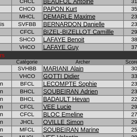
BEAUFOL Antoine
CHCL
31
PAPON Kurt
CHCO
35
DEMARLE Maxime
MHCL
23
BERNARDON Danielle
is
SVFBB
23
BIZEL-BIZELLOT Camillle
CFCL
29
LAFAYE Benoit
SHCO
38
LAFAYE Guy
VHCO
37
rs
Catégorie
Archer
Score
MARIANI Alain
SVHBB
30
GOTTI Didier
VHCO
33
LECOMPTE Sophie
on
BFCL
23
SOUBEIRAN Adrien
on
BHCL
23
BADAULT Hevan
on
BHCL
22
VEE Lucie
on
CFCL
29
BLOC Emeline
on
CFCL
27
OVILLE Simon
on
JHCL
29
SOUBEIRAN Marine
on
MFCL
25