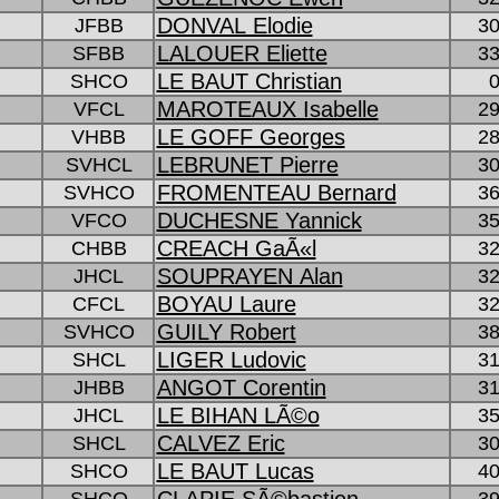
DONVAL Elodie
JFBB
30
LALOUER Eliette
SFBB
33
LE BAUT Christian
SHCO
0
MAROTEAUX Isabelle
VFCL
29
LE GOFF Georges
VHBB
28
LEBRUNET Pierre
SVHCL
30
FROMENTEAU Bernard
SVHCO
36
DUCHESNE Yannick
VFCO
35
CREACH GaÃ«l
CHBB
32
SOUPRAYEN Alan
JHCL
32
BOYAU Laure
CFCL
32
GUILY Robert
SVHCO
38
LIGER Ludovic
SHCL
31
ANGOT Corentin
JHBB
31
LE BIHAN LÃ©o
JHCL
35
CALVEZ Eric
SHCL
30
LE BAUT Lucas
SHCO
40
CLAPIE SÃ©bastien
SHCO
39