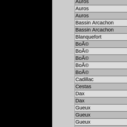
Auros
Auros
Auros
Bassin Arcachon
Bassin Arcachon
Blanquefort
BoÃ©
BoÃ©
BoÃ©
BoÃ©
BoÃ©
Cadillac
Cestas
Dax
Dax
Gueux
Gueux
Gueux