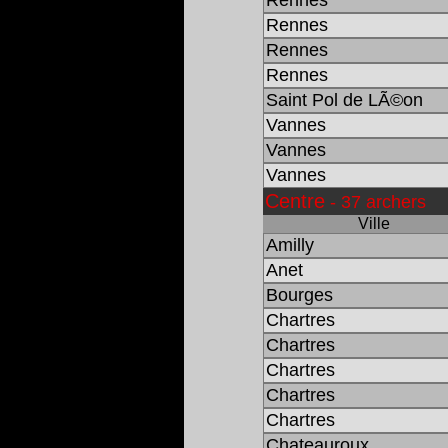
Rennes
Rennes
Rennes
Saint Pol de LÃ©on
Vannes
Vannes
Vannes
Centre
- 37 archers
Ville
Amilly
Anet
Bourges
Chartres
Chartres
Chartres
Chartres
Chartres
Chateauroux