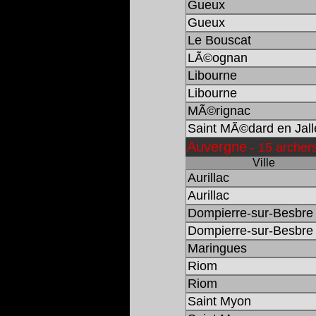
Gueux
Gueux
Le Bouscat
LÃ©ognan
Libourne
Libourne
MÃ©rignac
Saint MÃ©dard en Jall
Auvergne
- 15 archer
Ville
Aurillac
Aurillac
Dompierre-sur-Besbre
Dompierre-sur-Besbre
Maringues
Riom
Riom
Saint Myon