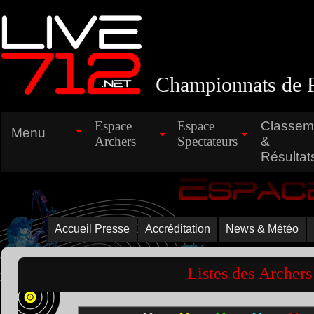
Championnats de F
Espace
Espace
Classem
Menu
Archers
Spectateurs
&
Résultat
Espac
Accueil Presse
Accréditation
News & Météo
Listes des Archer