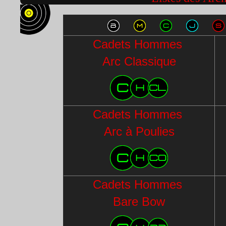
Cadets Hommes
Arc Classique
Cadets Hommes
Arc à Poulies
Cadets Hommes
Bare Bow