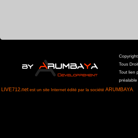
Tous Droi
Tout lien
préalable
LIVE712.net
ARUMBAYA
est un site Internet édité par la société
.