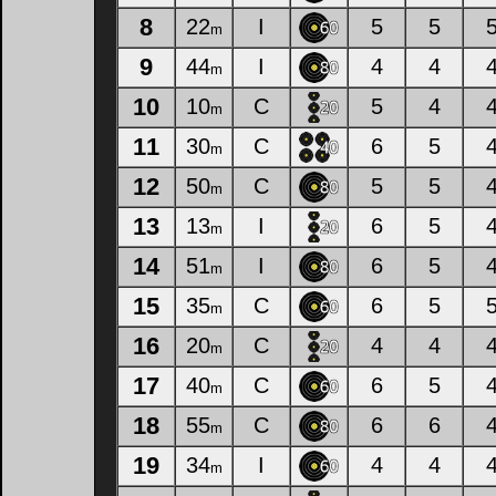
8
22
I
5
5
m
9
44
I
4
4
m
10
10
C
5
4
m
11
30
C
6
5
m
12
50
C
5
5
m
13
13
I
6
5
m
14
51
I
6
5
m
15
35
C
6
5
m
16
20
C
4
4
m
17
40
C
6
5
m
18
55
C
6
6
m
19
34
I
4
4
m