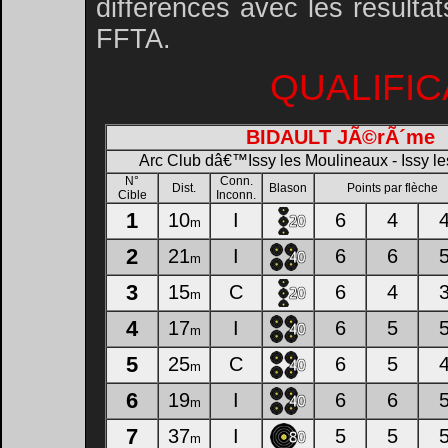
différences avec les résultats
FFTA.
QUALIFIC
BIDAULT JÃ©rÃ´me
Arc Club dâ€™Issy les Moulineaux - Issy l
N°
Conn.
Dist.
Blason
Points par flèche
Cible
Inconn.
1
10
I
6
4
m
2
21
I
6
6
m
3
15
C
6
4
m
4
17
I
6
5
m
5
25
C
6
5
m
6
19
I
6
6
m
7
37
I
5
5
m