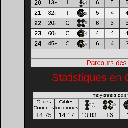
20
13
I
6
5
m
21
32
I
5
4
m
22
20
C
6
5
m
23
60
C
4
4
m
24
45
C
6
4
m
Parcours des
Statistiques en 
moyennes des 
Cibles
Cibles
Connues
Inconnues
14.75
14.17
13.83
16