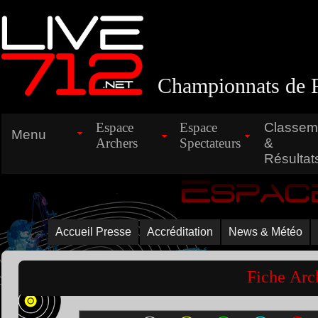
Championnats de F
Espace
Espace
Classem
Menu
Archers
Spectateurs
&
Résultat
Espac
Accueil Presse
Accréditation
News & Météo
Fiche Arc